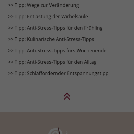
>>
Tipp: Wege zur Veränderung
>>
Tipp: Entlastung der Wirbelsäule
>> Tipp: Anti-Stress-Tipps für den Frühling
>>
Tipp: Kulinarische Anti-Stress-Tipps
>> Tipp: Anti-Stress-Tipps fürs Wochenende
>> Tipp: Anti-Stress-Tipps für den Alltag
>>
Tipp: Schlaffördernder Entspannungstipp