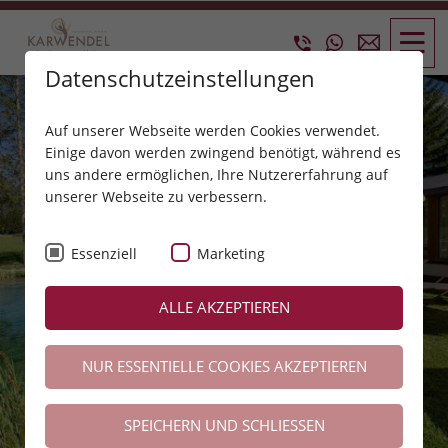
Datenschutzeinstellungen
Auf unserer Webseite werden Cookies verwendet.
Einige davon werden zwingend benötigt, während es
uns andere ermöglichen, Ihre Nutzererfahrung auf
unserer Webseite zu verbessern.
Essenziell
Marketing
ALLE AKZEPTIEREN
NUR ESSENTIELLE COOKIES AKZEPTIEREN
SPEICHERN UND SCHLIESSEN