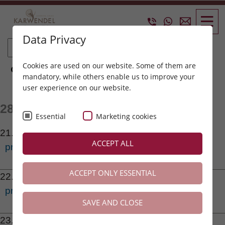
Data Privacy
Cookies are used on our website. Some of them are
mandatory, while others enable us to improve your
user experience on our website.
28 RESULTS:
Essential
Marketing cookies
21.
ACCEPT ALL
preise_2022_dz_leben.pdf
ACCEPT ONLY ESSENTIAL
22.
preisliste_2022_2023_alle_zimmer.pdf
SAVE AND CLOSE
23.