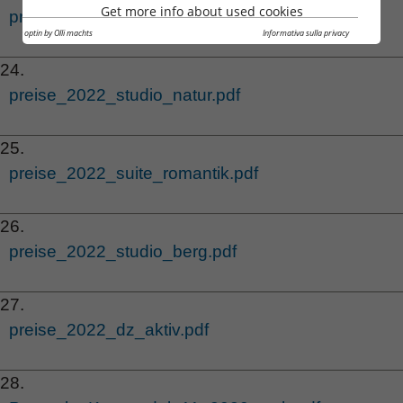
Get more info about used cookies
preise_2022_ez_leben.pdf
Cookie optin by Olli machts
Informativa sulla privacy
24.
preise_2022_studio_natur.pdf
25.
preise_2022_suite_romantik.pdf
26.
preise_2022_studio_berg.pdf
27.
preise_2022_dz_aktiv.pdf
28.