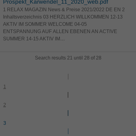
Prospekt_Karwendel_11_2020_web.pdf
1 RELAX MAGAZIN News & Preise 2021/2022 DE EN 2
Inhaltsverzeichnis 03 HERZLICH WILLKOMMEN 12-13
AKTIV IM SOMMER WELCOME 04-05
ENTSPANNUNG AUF ALLEN EBENEN AN ACTIVE
SUMMER 14-15 AKTIV IM…
Search results 21 until 28 of 28
pre
vio
us
1
2
3